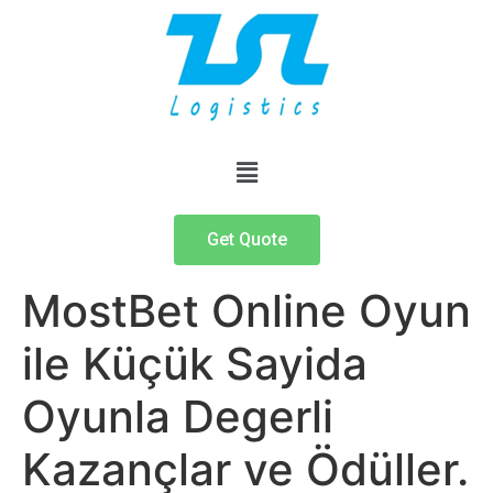
Get Quote
MostBet Online Oyun
ile Küçük Sayida
Oyunla Degerli
Kazançlar ve Ödüller.