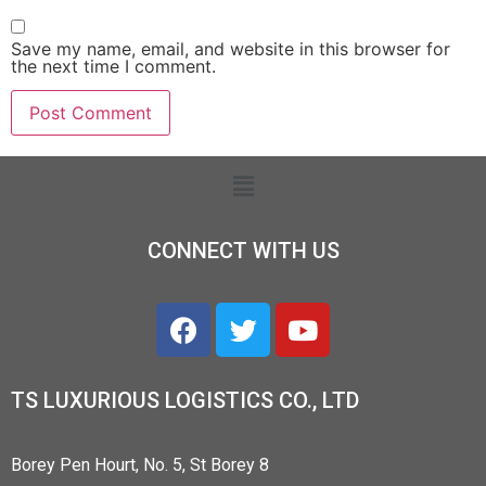
Save my name, email, and website in this browser for
the next time I comment.
CONNECT WITH US
TS LUXURIOUS LOGISTICS CO., LTD
Borey Pen Hourt, No. 5, St Borey 8